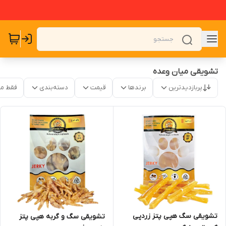
تشویقی میان وعده
پربازدیدترین
برندها
قیمت
دسته‌بندی
فقط م
تشویقی سگ هپی پتز زردپی
تشویقی سگ و گربه هپی پتز