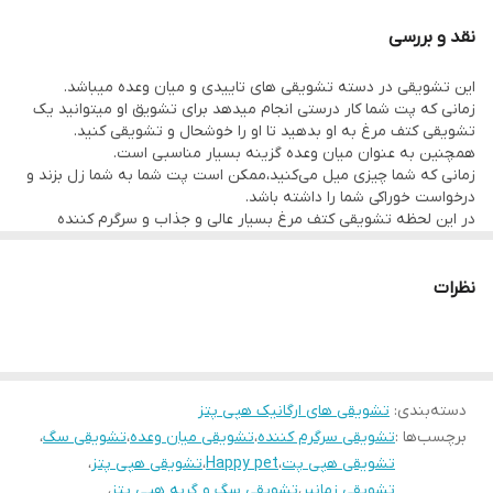
نقد و بررسی
این تشویقی در دسته تشویقی های تاییدی و میان وعده میباشد.
زمانی که پت شما کار درستی انجام میدهد برای تشویق او میتوانید یک
تشویقی کتف مرغ به او بدهید تا او را خوشحال و تشویقی کنید.
همچنین به عنوان میان وعده گزینه بسیار مناسبی است.
زمانی که شما چیزی میل می‌کنید،ممکن است پت شما به شما زل بزند و
درخواست خوراکی شما را داشته باشد.
در این لحظه تشویقی کتف مرغ بسیار عالی و جذاب و سرگرم کننده
خواهد بود که جایگزین خوراکی های انسانی که برای پت شما مضر
است،بشود.
این تشویقی هیچگونه مواد افزودنی و نگهدارنده ای ندارد.
نظرات
تشویقی کتف مرغ سرشار است از:
ویتامین A
ویتامین D
ویتامین E
ویتامین K
دسته‌بندی
:
تشویقی های ارگانیک هپی پتز
ویتامین C
برچسب‌ها :
تشویقی سرگرم کننده
،
تشویقی میان وعده
،
تشویقی سگ
،
ویتامین B1 (تیامین)
ویتامین B2 (ریبوفلاوین)
تشویقی هپی پت
،
Happy pet
،
تشویقی هپی پتز
،
ویتامین B3 (نیاسین)
تشویقی زمانبر
،
تشویقی سگ و گربه هپی پتز
،