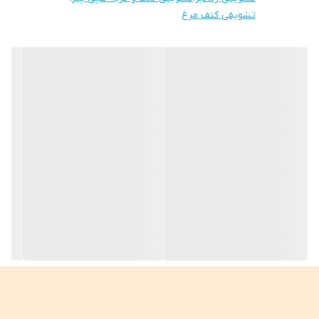
ویتامین B4 (کولین)
تشویقی کتف مرغ
ویتامین B5 (پانتوتنیک اسید)
ویتامین B6
ویتامین B9 (فولات)
ویتامین B12
کلسیم
آهن
منیزیم
فسفر
پتاسیم
سدیم
روی
مس
منگنز
سلنیم
تهیه شده از کتف مرغ پوست گیری شده و بدون چربی تازه و بدون هیچ
گونه مواد افزودنی.
خشک شده با هوا در مدرنترین دستگاه های دهیدراتور (مخصوص
گوشت) موجود در اروپا و‌ آمریکا
هنگام استفاده از تشویقی ها ی ارگانیک حتما اب تمیز و فراوان در اختیار
پت خود قرار دهید.