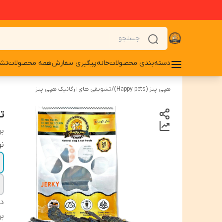
دسته‌بندی محصولات
خانه
پیگیری سفارش
همه محصولات
تشو
هپی پتز (Happy pets)
/
تشویقی های ارگانیک هپی پتز
تش
بر
نو
دس
بر