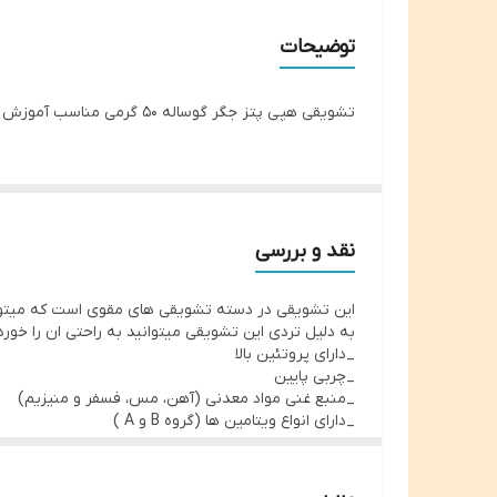
توضیحات
تشویقی هپی پتز جگر گوساله ۵۰ گرمی مناسب آموزش و تقویت کننده بدن
نقد و بررسی
این تشویقی در دسته تشویقی های مقوی است که میتوان ب
به دلیل تردی این تشویقی میتوانید به راحتی ان را خو
_دارای پروتئین بالا
_چربی پایین
_منبع غنی مواد معدنی (آهن، مس، فسفر و منیزیم)
_دارای انواع ویتامین ها (گروه B و A )
_حاوی اسیدهای چرب ضروری
_فولیک اسید
_چربی های اشباع