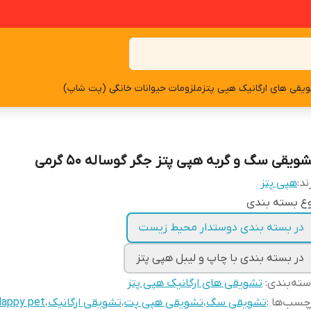
یقی های ارگانیک هپی پتز
ملزومات حیوانات خانگی (پت شاپ)
ویقی سگ و گربه هپی پتز جگر گوساله ۵۰ گرمی
ند:
هپی پتز
ع بسته بندی
در بسته بندی دوستدار محیط زیست
در بسته بندی با چاپ و لیبل هپی پتز
ته‌بندی
:
تشویقی های ارگانیک هپی پتز
چسب‌ها :
تشویقی سگ
،
تشویقی هپی پت
،
تشویقی ارگانیک
،
appy pet