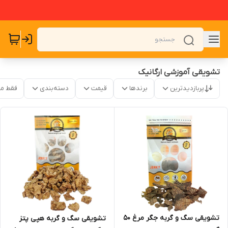
تشویقی آموزشی ارگانیک
پربازدیدترین
برندها
قیمت
دسته‌بندی
فقط م
تشویقی سگ و گربه جگر مرغ ۵۰
تشویقی سگ و گربه هپی پتز