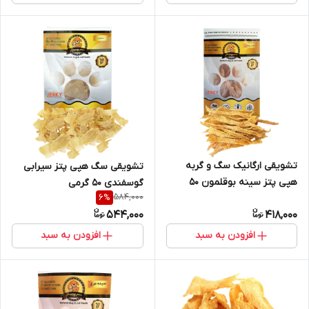
تشویقی ارگانیک سگ و گربه
تشویقی سگ هپی پتز سیرابی
هپی پتز سینه بوقلمون ۵۰
گوسفندی ۵۰ گرمی
584,000
6
%
گرمی
544,000
418,000
افزودن به سبد
افزودن به سبد