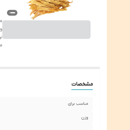
من
و
نو
م
مشخصات
مناسب برای
وزن