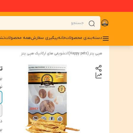
دسته‌بندی محصولات
خانه
پیگیری سفارش
همه محصولات
تشو
هپی پتز (Happy pets)
/
تشویقی های ارگانیک هپی پتز
ت
بر
نو
دس
بر