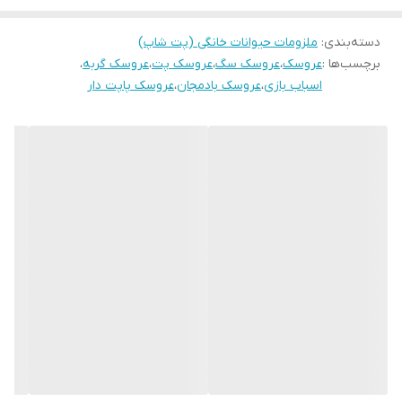
دسته‌بندی
:
ملزومات حیوانات خانگی (پت شاپ)
برچسب‌ها :
عروسک
،
عروسک سگ
،
عروسک پت
،
عروسک گربه
،
اسباب بازی
،
عروسک بادمجان
،
عروسک پاپت دار