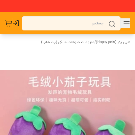
هپی پتز (Happy pets)
/
ملزومات حیوانات خانگی (پت شاپ)