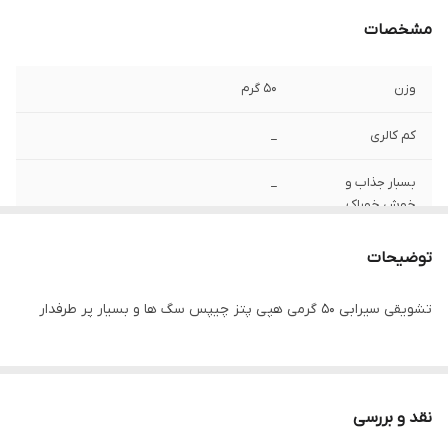
مشخصات
وزن
۵۰ گرم
کم کالری
_
بسبار جذاب و
_
خوش خوراک
ترد و نازک
مناسب همه نژاد ها
توضیحات
تقویت کننده بدن
تقویت سیستم گوارشی
تشویقی سیرابی ۵۰ گرمی هپی پتز چیپس سگ ها و بسیار پر طرفدار
نقد و بررسی