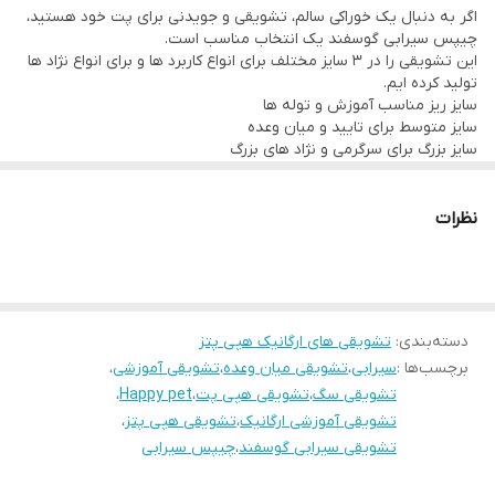
اگر به دنبال یک خوراکی سالم، تشویقی و جویدنی برای پت خود هستید،
چیپس سیرابی گوسفند یک انتخاب مناسب است.
این تشویقی را در 3 سایز مختلف برای انواع کاربرد ها و برای انواع نژاد ها
تولید کرده ایم.
سایز ریز مناسب آموزش و توله ها
سایز متوسط برای تایید و میان وعده
سایز بزرگ برای سرگرمی و نژاد های بزرگ
این تشویقی پر از خاصیت و مزیت است.
برای سگ هایی که مدفوع خواری می کنند، مصرف آن مفید و جایگزین
آموزشی مناسبی است.
نظرات
اگر شما در زمان پیاده روی از مدفوع خواری سگ خود ناراحت می شوید،
بجای عصبانیت و تنبیه، کافی است از تشویقی‌های طبیعی و چیپسی
Happy pets همراه داشته باشید.
و با یک فرمان «نه» او را به سمت یک رفتار صحیح با خوردن این تشویقی
هدایت کنید.
دسته‌بندی
:
تشویقی های ارگانیک هپی پتز
سیرابی لایه داخلی معده گاو و گوسفند است که بافتی جویدنی دارد.
برچسب‌ها :
سیرابی
،
تشویقی میان وعده
،
تشویقی آموزشی
،
سیرابی نسبتاً کم کالری است و منبعی غنی از ویتامین و پروتئین ها برای
حفظ سلامتی حیوان می باشد.
تشویقی سگ
،
تشویقی هپی پت
،
Happy pet
،
عضلات صاف و لانه زنبوری که در سیرابی وجود دارد از ارزش غذایی بالایی
تشویقی آموزشی ارگانیک
،
تشویقی هپی پتز
،
برخوردار بوده و باعث افزایش کلسترول نمی شود. پروتئین آن مشابه
تشویقی سیرابی گوسفند
،
چیپس سیرابی
گوشت قرمز است.
پروتئین منبع آمینو اسیدهای موردنیاز بدن برای ساخت آنزیمها و بافت