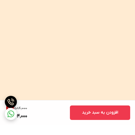
584,000
6
%
افزودن به سبد خرید
544,000