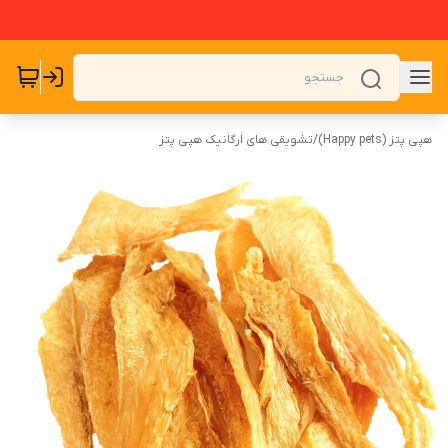
هپی پتز (Happy pets)
/
تشویقی های ارگانیک هپی پتز