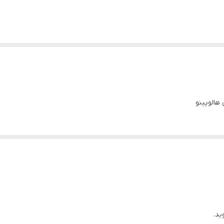
هالوپینو
ید.