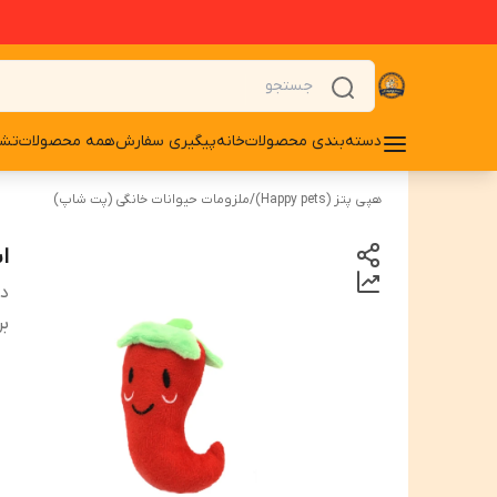
دسته‌بندی محصولات
خانه
پیگیری سفارش
همه محصولات
تشو
هپی پتز (Happy pets)
/
ملزومات حیوانات خانگی (پت شاپ)
ا
دس
بر