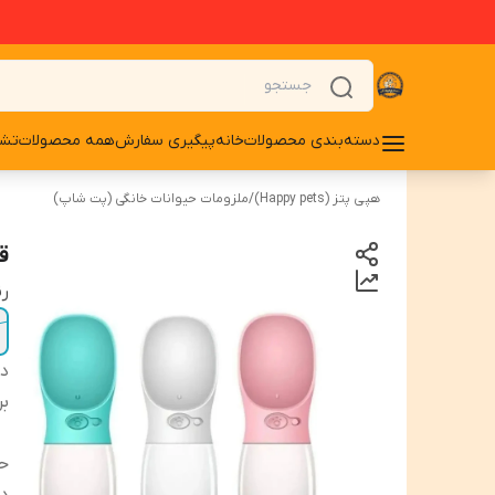
دسته‌بندی محصولات
خانه
پیگیری سفارش
همه محصولات
تشو
هپی پتز (Happy pets)
/
ملزومات حیوانات خانگی (پت شاپ)
قم
ر
دس
بر
ح