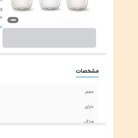
دا
وی
م
ج
ن
مشخصات
حجم
دارای
ویژگی
مقاوم