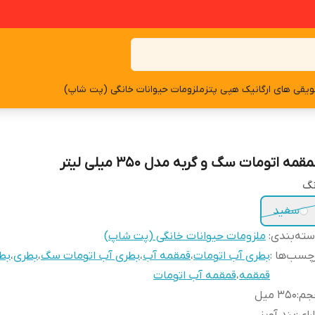
یقی های ارگانیک هپی پتز
ملزومات حیوانات خانگی (پت شاپ)
قمه اتومات سگ و گربه مدل ۳۵۰ میلی لیتر
نگ
سفید
ته‌بندی
:
ملزومات حیوانات خانگی (پت شاپ)
چسب‌ها :
بطری آب اتومات
،
قمقمه آب
،
بطری آب اتومات سگ
،
بطری
،
بط
قمقمه
،
قمقمه آب اتومات
جم
:
۳۵۰ میل