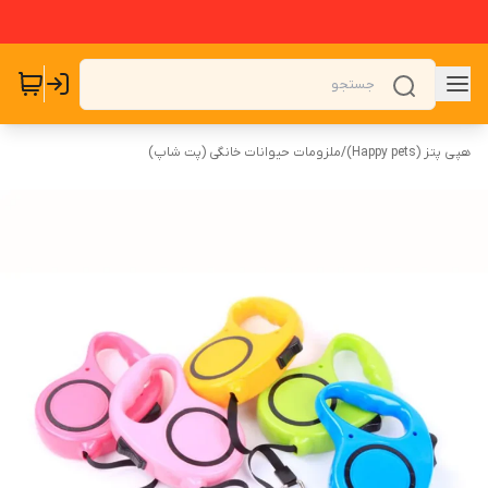
هپی پتز (Happy pets)
/
ملزومات حیوانات خانگی (پت شاپ)