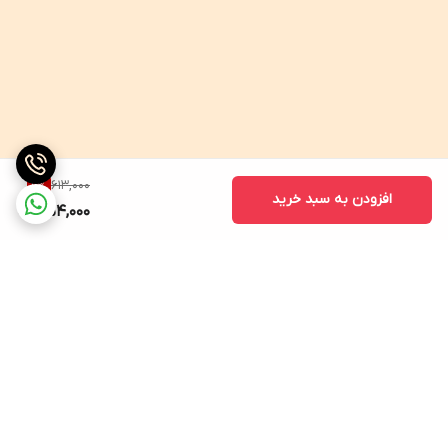
613,000
9
%
افزودن به سبد خرید
554,000
برگشت به بالا