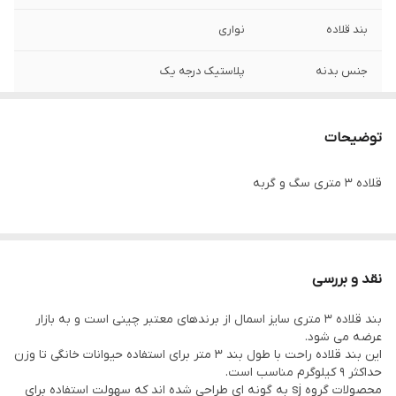
بند قلاده
نواری
جنس بدنه
پلاستیک درجه یک
دارای
سیستم قفل سریع بند و دستگیره ارگونومیک
توضیحات
مناسب برای
وزن حداکثر ۹ کیلو
قلاده ۳ متری سگ و گربه
نقد و بررسی
بند قلاده 3 متری سایز اسمال از برندهای معتبر چینی است و به بازار
عرضه می شود.
این بند قلاده راحت با طول بند 3 متر برای استفاده حیوانات خانگی تا وزن
حداکثر 9 کیلوگرم مناسب است.
محصولات گروه sj به گونه ای طراحی شده اند که سهولت استفاده برای