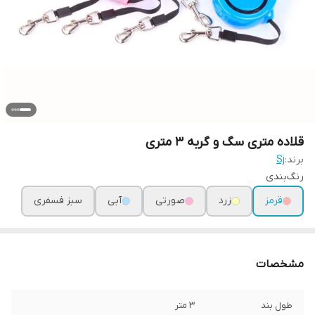
قلاده متری سگ و گربه 3 متری
برند:
Sj
رنگ‌بندی
قرمز
زرد
صورتی
آبی
سبز فسفری
مشخصات
طول بند
۳ متر