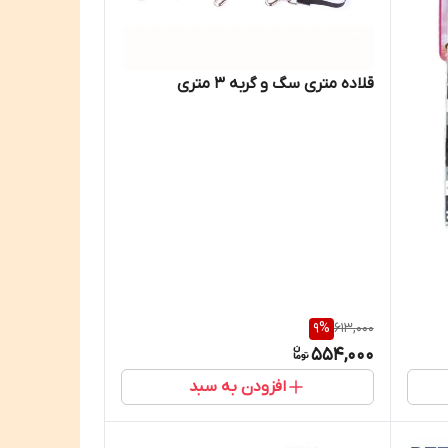
قلاده متری سگ و گربه 3 متری
9
%
613,000
554,000
افزودن به سبد