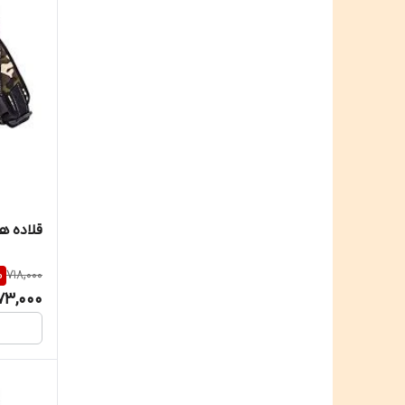
قلاده ها
%
718,000
73,000