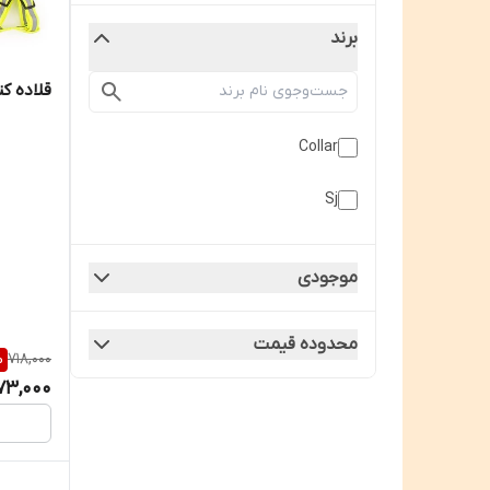
برند
قلاده ک
Collar
Sj
موجودی
محدوده قیمت
%
718,000
73,000