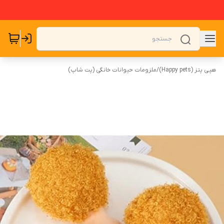
هپی پتز (Happy pets)
/
ملزومات حیوانات خانگی (پت شاپ)