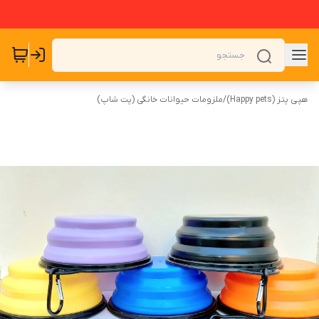
هپی پتز (Happy pets)
/
ملزومات حیوانات خانگی (پت شاپ)