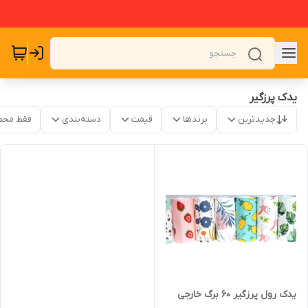
یدک پرزگیر
جدیدترین
برندها
قیمت
دسته‌بندی
فقط محص
یدک رول پرزگیر ۶۰ برگ خارجی