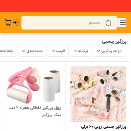
پرزگیر چسبی
جدیدترین
برندها
قیمت
دسته‌بندی
فقط محص
رول پرزگیر غلطکی همراه ۲ عدد
یدک پرزگیر
پرزگیر چسبی رولی ۶۰ برگی