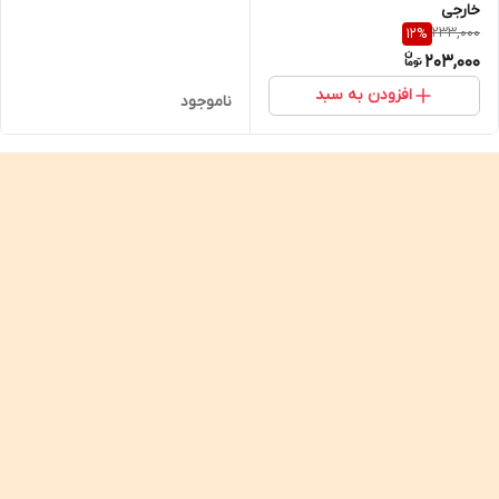
خارجی
233,000
12
%
203,000
افزودن به سبد
ناموجود