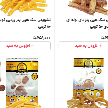
سگ هپی پتز نای لوله ای
تشویقی سگ هپی پتز زردپی گوس
گرمی
۸۰ گرمی
259,000
2
افزودن به سبد
افزودن به سبد