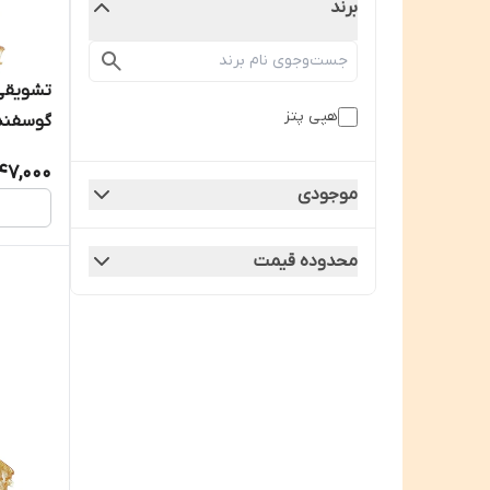
برند
تشویقی 
هپی پتز
گوسفندی ۵۰ 
47,000
موجودی
محدوده قیمت