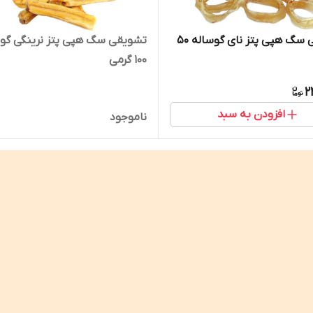
تشویقی سگ هپی پتز نای گوساله ۵۰
تشویقی سگ هپی پتز نرینگی گو
۱۰۰ گرمی
2
افزودن به سبد
ناموجود