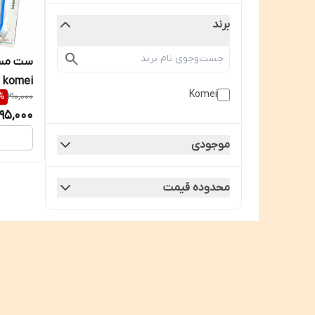
برند
komei
Komei
%
210,000
195,000
موجودی
محدوده قیمت