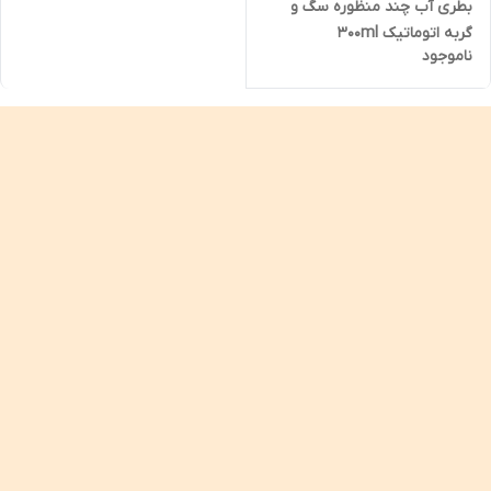
بطری آب چند منظوره سگ و
گربه اتوماتیک 300ml
ناموجود