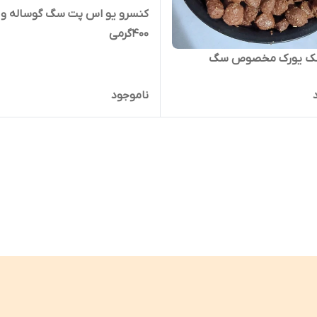
کنسرو یو اس پت سگ گوساله و 
۴۰۰گرمی
شک یورک مخصوص سگ
ناموجود