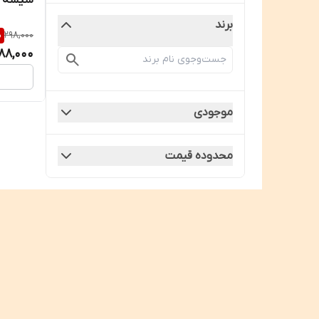
برند
%
298,000
88,000
موجودی
محدوده قیمت