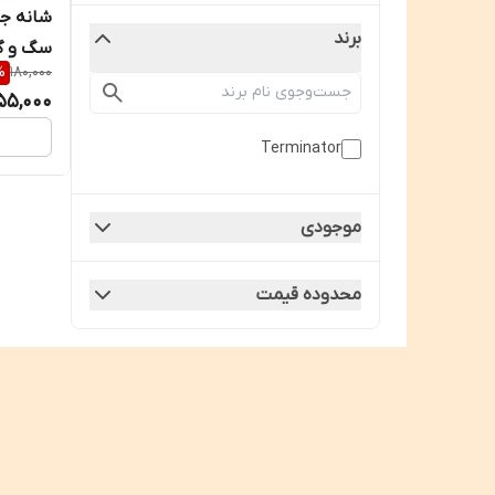
شانه ج
برند
سگ و گ
%
180,000
55,000
Terminator
موجودی
محدوده قیمت