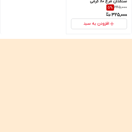
سنگدان مرغ ۸۰ گرمی
345,000
5
%
325,000
افزودن به سبد