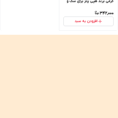
گرمی برند هپی پتز برای سگ و
گربه
342,000
افزودن به سبد