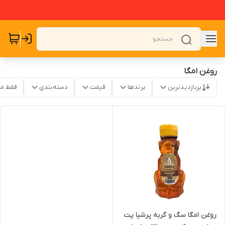
روغن امگا
پربازدیدترین
برندها
قیمت
دسته‌بندی
فقط م
روغن امگا سگ و گربه پرشیا پت