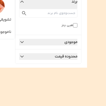
برند
تشویقی
هپی پتز
ناموجود
موجودی
محدوده قیمت