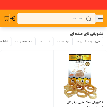
تشویقی نای حلقه ای
پربازدیدترین
برندها
قیمت
دسته‌بندی
فقط م
تشویقی سگ هپی پتز نای