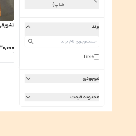
شاپ)
تشویقی 
برند
30,000
Trixie
موجودی
محدوده قیمت