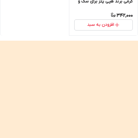
گرمی برند هپی پتز برای سگ و
گربه
342,000
افزودن به سبد