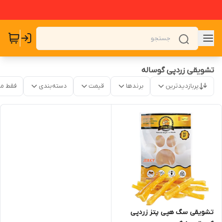
تشویقی زردپی گوساله
پربازدیدترین
برندها
قیمت
دسته‌بندی
فقط م
تشویقی سگ هپی پتز زردپی