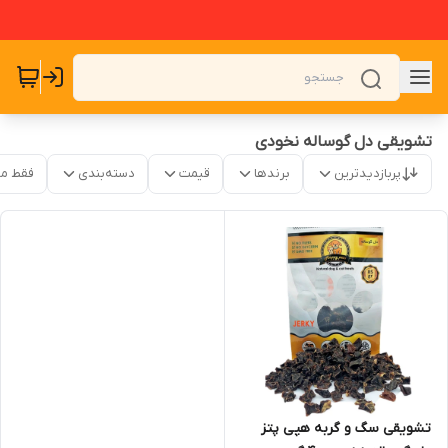
تشویقی دل گوساله نخودی
پربازدیدترین
برندها
قیمت
دسته‌بندی
فقط م
تشویقی سگ و گربه هپی پتز