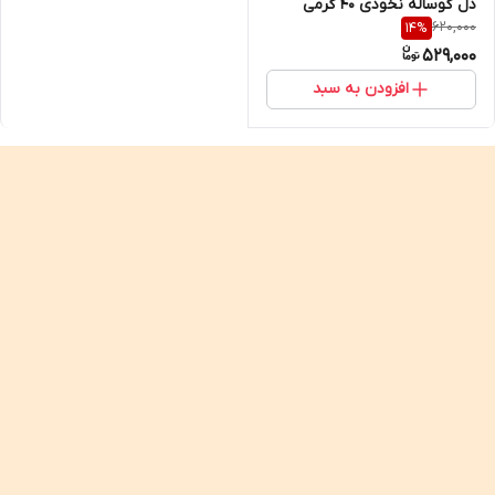
دل گوساله نخودی ۴۰ گرمی
620,000
14
%
529,000
افزودن به سبد