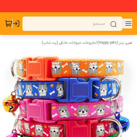
هپی پتز (Happy pets)
/
ملزومات حیوانات خانگی (پت شاپ)