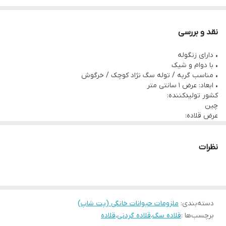
نقد و بررسی
• دارای زنگوله
• با دوام و شیک
• مناسب گربه / توله سگ نژاد کوچک / خرگوش
• ابعاد: عرض ۱ سانتی متر
کشور تولیدکننده:
چین
عرض قلاده:
۱ سانتی متر
طول قلاده:
حداقل ۱۴ سانتی متر
نظرات
حداکثر ۲۴ سانتی متر
مناسب:
خرگوش / گربه / توله سگ نژاد کوچک
انتخاب رنگ:
آبی سبز, آبی کاربنی, بنفش, سرخابی, فیروزه ای, قرمز
دسته‌بندی
:
ملزومات حیوانات خانگی (پت شاپ)
برچسب‌ها :
قلاده سگ
،
قلاده گردنی
،
قلاده