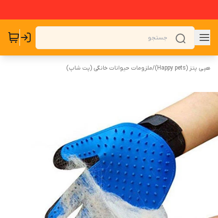
هپی پتز (Happy pets)
/
ملزومات حیوانات خانگی (پت شاپ)