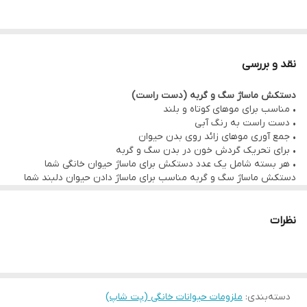
نقد و بررسی
دستکش ماساژ سگ و گربه (دست راست)
• مناسب برای موهای کوتاه و بلند
• دست راست به رنگ آبی
• جمع آوری موهای زائد روی بدن حیوان
• برای تحریک گردش خون در بدن سگ و گربه
• هر بسته شامل یک عدد دستکش برای ماساژ حیوان خانگی شما
دستکش ماساژ سگ و گربه مناسب برای ماساژ دادن حیوان دلبند شما
است
این دستکش دارای دندانه هایی است که یاعث ماساژی لذت بخش می
شود
نظرات
همانطور که می دانید سگ و گربه ها علاقه زیادی به نوازش کردن
و ماساژ دادن دارند
اینکار باعث بیشتر شدن صمیمیت بین شما و حیوان عزیزتان می شود
همچنین باعث افزایش گردش خون در پوست سگ و گربه دلبند شما می
شود
دسته‌بندی
:
ملزومات حیوانات خانگی (پت شاپ)
افزایش گردش خون شادابی پوست و مو و آراستگی بیش تر را به دنبال