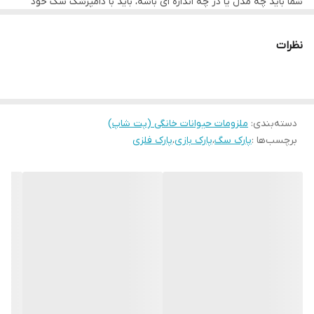
شما باید چه مدل یا در چه اندازه ای باشه، باید با دامپزشک سگ خود
صحبت کنید. سگ‌های کوچک، پارک‌های کوچک رو بیشتر ترجیح
می‌دهند.همچنین جنس این پارک از آلومینیوم و کروم است و هیچ‌گونه
حساسیتی برای سگ شما ایجاد نمی‌کند و مکان مناسبی برای سگ شما
نظرات
خواهد بود.
دسته‌بندی
:
ملزومات حیوانات خانگی (پت شاپ)
برچسب‌ها :
پارک سگ
،
پارک بازی
،
پارک فلزی