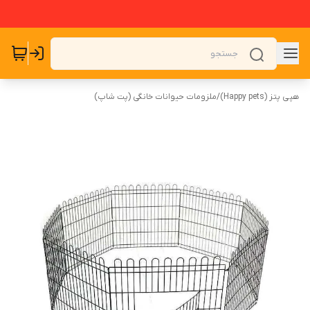
هپی پتز (Happy pets)
/
ملزومات حیوانات خانگی (پت شاپ)