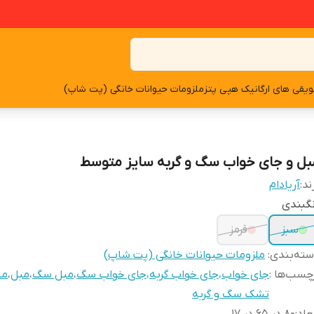
یقی های ارگانیک هپی پتز
ملزومات حیوانات خانگی (پت شاپ)
بل و جای خواب سگ و گربه سایز متوسط
ند:
آریادام
گبندی
سبز
قرمز
ته‌بندی
:
ملزومات حیوانات خانگی (پت شاپ)
چسب‌ها :
جای خواب
،
جای خواب گربه
،
جای خواب سگ
،
مبل سگ
،
مبل
،
مب
تشک سگ و گربه