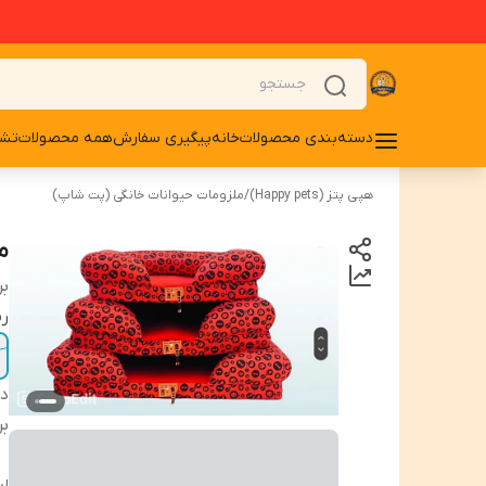
دسته‌بندی محصولات
خانه
پیگیری سفارش
همه محصولات
تشو
هپی پتز (Happy pets)
/
ملزومات حیوانات خانگی (پت شاپ)
م
بر
رن
دس
بر