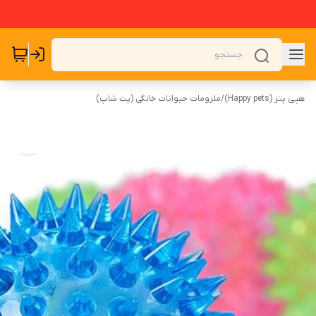
هپی پتز (Happy pets)
/
ملزومات حیوانات خانگی (پت شاپ)