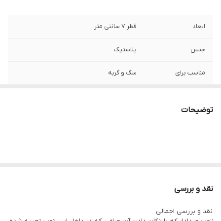
ابعاد
قطر ۷ سانتی متر
جنس
پلاستیک
مناسب برای
سگ و گربه
دارای
چراغ حساس به حرکت و سوتک فشاری و خار
خای نرم سطحی که برای خارش لثه ها بسیار
توضیحات
مناسب است
نقد و بررسی
نقد و بررسى اجمالى