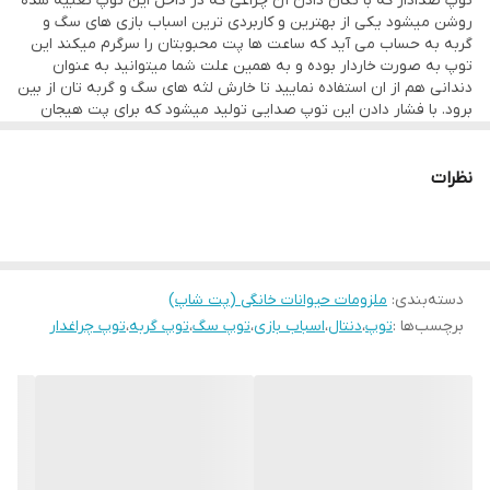
توپ صدادار كه با تكان دادن آن چراغى كه در داخل اين توپ تعبيه شده
روشن ميشود يكى از بهترين و كاربردى ترين اسباب بازى هاى سگ و
گربه به حساب مى آيد كه ساعت ها پت محبوبتان را سرگرم ميكند اين
توپ به صورت خاردار بوده و به همين علت شما ميتوانيد به عنوان
دندانى هم از ان استفاده نماييد تا خارش لثه هاى سگ و گربه تان از بين
برود. با فشار دادن اين توپ صدايى توليد ميشود كه براى پت هيجان
انگيز است و باعث واكنش و جلب توجه پت شما ميشود
نظرات
دسته‌بندی
:
ملزومات حیوانات خانگی (پت شاپ)
برچسب‌ها :
توپ
،
دنتال
،
اسباب بازی
،
توپ سگ
،
توپ گربه
،
توپ چراغدار