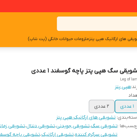
یقی های ارگانیک هپی پتز
ملزومات حیوانات خانگی (پت شاپ)
شویقی سگ هپی پتز پاچه گوسفند ۱ عددی
Leg of la
ند:
هپی پتز
داد
۱ عددی
۲ عددی
ته‌بندی
:
تشویقی های ارگانیک هپی پتز
چسب‌ها :
تشویقی سگ
،
تشویقی جویدنی
،
تشویقی دنتال
،
تشویقی زمانب
تشویقی سرگرم کننده
،
تشویقی ارگانیک
،
تشویقی پاچه گوسفن