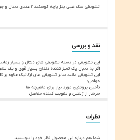
تشویقی سگ هپی پتز پاچه گوسفند ۲ عددی دنتال و جرمگیر دندان ها
نقد و بررسی
این تشویقی در دسته تشویقی های دنتال و بسیار زمانبر و
اگر به دنبال یک تمیز کننده دندان بسیار قوی و یک تش
این تشویقی مانند سایر تشویقی های ارگانیک علاوه بر 
خواص:
تأمین پروتئین مورد نیاز برای ماهیچه ها
سرشار از ژلاتین و تقویت کننده مفاصل
مناسب برای بهبود شکستگی و ترمیم استخوان ها
از بین برنده پلاک و جرم دندان
بسیار زمان بر و سرگرم کننده
نظرات
خوش خوراک و لذیذ
این تشویقی در حالی که کاملا طبیعی و بدون مواد و نگ
سگ شما با خوردن این تشویقی علاوه بر تشویق شدن و س
و نیاز به مسواک زدن را کاملا برطرف میکند.
شما هم درباره این محصول نظر خود را بنویسید.