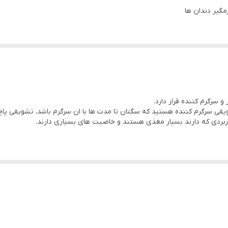
 سرگرم کننده قرار دارد.
ویقی سرگرم کننده هستید که سگتان تا مدت ها با ان سرگرم باشد، تشویقی پا
کاربردی که دارند بسیار مغذی هستند و خاصیت های بسیاری دارند.
هدارنده ، مضر و طعم دهنده است،سرشار از ویتامین ها و پروتئین های مورد ن
رگرم شدن و برطرف کردن حس‌جویدن ، دندان های خود را نیز تمیز و جرم زدای