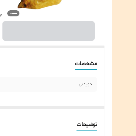
ج
مشخصات
جویدنی
توضیحات