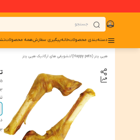
دسته‌بندی محصولات
خانه
پیگیری سفارش
همه محصولات
تشو
هپی پتز (Happy pets)
/
تشویقی های ارگانیک هپی پتز
ت
mb
بر
تع
دس
بر