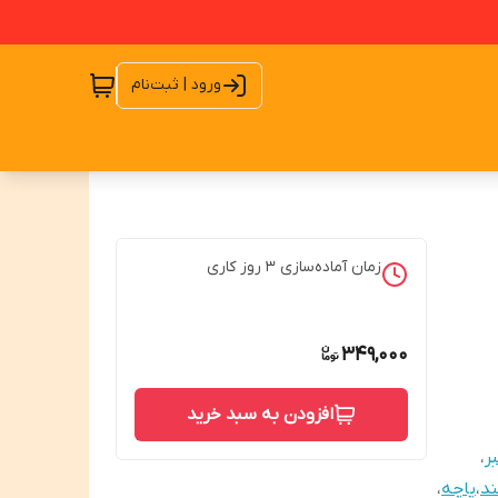
ورود | ثبت‌نام
زمان آماده‌سازی
3
روز کاری
349,000
افزودن به سبد خرید
ر
،
د
،
پاچه
،