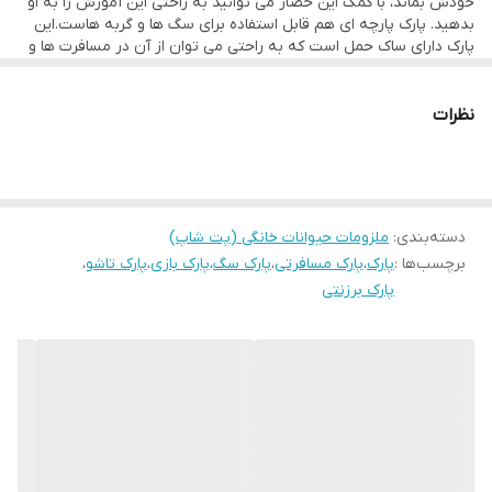
خودش بماند، با کمک این حصار می توانید به راحتی این آموزش را به او
بدهید. پارک پارچه ای هم قابل استفاده برای سگ ها و گربه هاست.این
پارک دارای ساک حمل است که به راحتی می توان از آن در مسافرت ها و
مهمانی استفاده کرد .
نظرات
دسته‌بندی
:
ملزومات حیوانات خانگی (پت شاپ)
برچسب‌ها :
پارک
،
پارک مسافرتی
،
پارک سگ
،
پارک بازی
،
پارک تاشو
،
پارک برزنتی