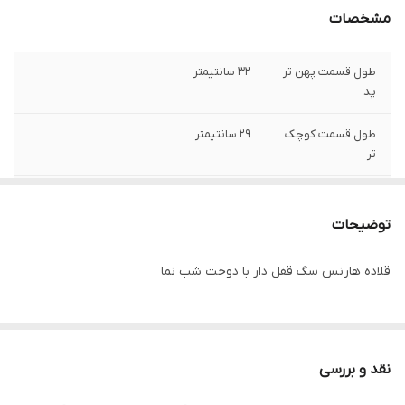
مشخصات
طول قسمت پهن تر
۳۲ سانتیمتر
پد
طول قسمت کوچک
۲۹ سانتیمتر
تر
عرض پد از وسط
۱۰ سانتی متر
توضیحات
اندازه بند دور گردن
قابل تنظیم از ۵۶ تا ۶۹ سانتیمتر
قلاده هارنس سگ قفل دار با دوخت شب نما
اندازه بند دور کمر
قابل تنظیم از ۶۶ تا ۷۴ سانتی متر
نقد و بررسی