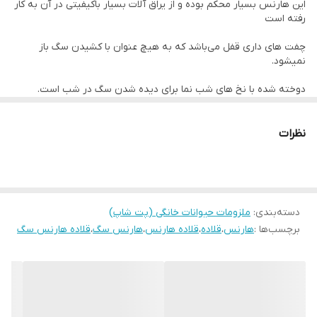
این هارنس بسیار محکم بوده و از یراق آلات بسیار باکیفیتی در آن به کار
رفته است
چفت های داری قفل می‌باشد که به هیچ عنوان با کشیدن سگ باز
نمیشود.
دوخته شده با نخ های شب نما برای دیده شدن سگ در شب است.
بند های آن قابل تنظیم میباشند تا کاملا اندازه و محکم شود.
نظرات
اگر سگ نژاد بزرگ دارید که نیروی بسیار زیادی دارد این قلاده برای شما
لازم و ضروری می‌باشد.
حالت طراحی شده این قلاده باعث میشود کنترل بهتری روی سگ خود
داشته باشید.
دسته‌بندی
:
ملزومات حیوانات خانگی (پت شاپ)
برچسب‌ها :
هارنس
،
قلاده
،
قلاده هارنس
،
هارنس سگ
،
قلاده هارنس سگ