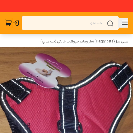
هپی پتز (Happy pets)
/
ملزومات حیوانات خانگی (پت شاپ)