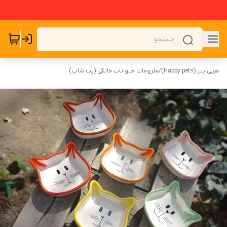
هپی پتز (Happy pets)
/
ملزومات حیوانات خانگی (پت شاپ)