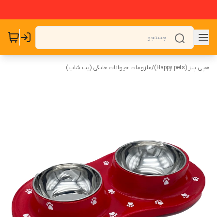
هپی پتز (Happy pets)
/
ملزومات حیوانات خانگی (پت شاپ)