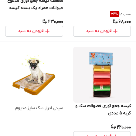
محفظه کیسه جمع آوری مدفوع
حیوانات همراه یک بسته کیسه
180,000
62
%
اضافه
230,000
68,000
افزودن به سبد
افزودن به سبد
کیسه جمع آوری فضولات سگ و
سینی ادرار سگ سایز مدیوم
گربه ۵ عددی
220,000