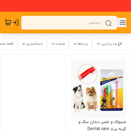
جدیدترین
برندها
قیمت
دسته‌بندی
فقط محص
مسواک و خمیر دندان سگ و
گربه برند Dental care