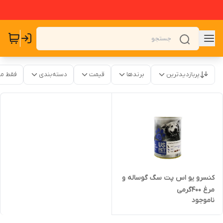
پربازدیدترین
برندها
قیمت
دسته‌بندی
فقط م
کنسرو یو اس پت سگ گوساله و
مرغ ۴۰۰گرمی
ناموجود