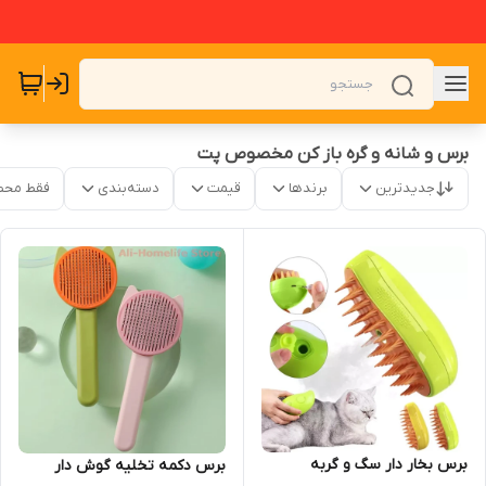
برس و شانه و گره باز کن مخصوص پت
جدیدترین
برندها
قیمت
دسته‌بندی
فقط محص
برس بخار دار سگ و گربه
برس دکمه تخلیه گوش دار