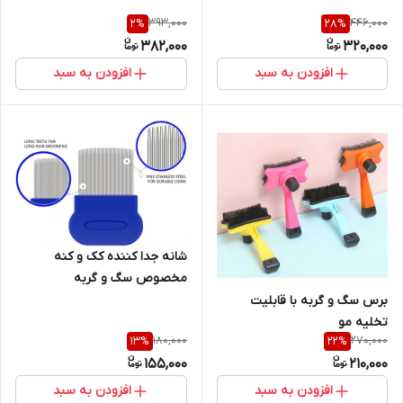
393,000
446,000
2
%
28
%
382,000
320,000
افزودن به سبد
افزودن به سبد
شانه جدا کننده کک و کنه
مخصوص سگ و گربه
برس سگ و گربه با قابلیت
تخلیه مو
180,000
270,000
13
%
22
%
155,000
210,000
افزودن به سبد
افزودن به سبد