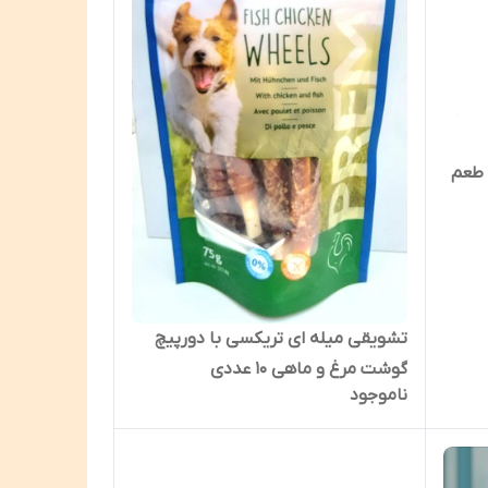
شویقی سوسیسی سگ taotao طعم
تشویقی میله ای تریکسی با دورپیچ
گوشت مرغ و ماهی ۱۰ عددی
ناموجود