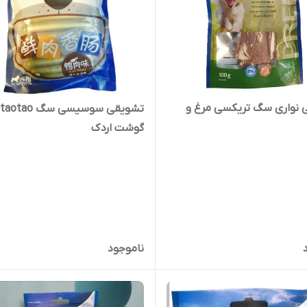
 نواری سگ تریکسی مرغ و
ت
گوشت اردک
ناموجود